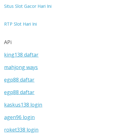
Situs Slot Gacor Hari Ini
RTP Slot Hari Ini
APi
king138 daftar
mahjong ways
egp88 daftar
egp88 daftar
kaskus138 login
agen96 login
roket338 login