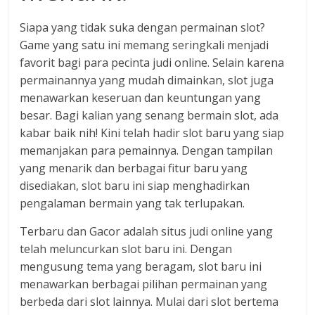
Siapa yang tidak suka dengan permainan slot?
Game yang satu ini memang seringkali menjadi
favorit bagi para pecinta judi online. Selain karena
permainannya yang mudah dimainkan, slot juga
menawarkan keseruan dan keuntungan yang
besar. Bagi kalian yang senang bermain slot, ada
kabar baik nih! Kini telah hadir slot baru yang siap
memanjakan para pemainnya. Dengan tampilan
yang menarik dan berbagai fitur baru yang
disediakan, slot baru ini siap menghadirkan
pengalaman bermain yang tak terlupakan.
Terbaru dan Gacor adalah situs judi online yang
telah meluncurkan slot baru ini. Dengan
mengusung tema yang beragam, slot baru ini
menawarkan berbagai pilihan permainan yang
berbeda dari slot lainnya. Mulai dari slot bertema