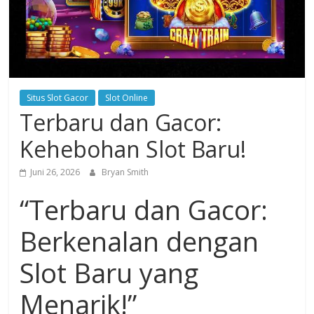
Situs Slot Gacor
Slot Online
Terbaru dan Gacor:
Kehebohan Slot Baru!
Juni 26, 2026
Bryan Smith
“Terbaru dan Gacor:
Berkenalan dengan
Slot Baru yang
Menarik!”