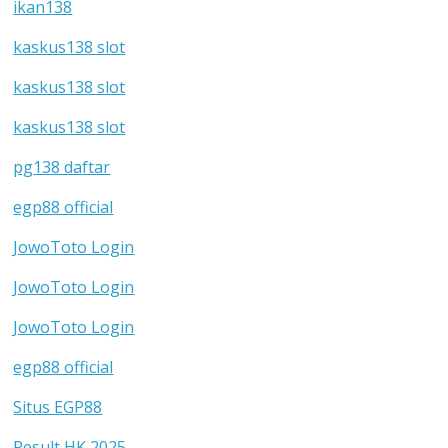
ikan138
kaskus138 slot
kaskus138 slot
kaskus138 slot
pg138 daftar
egp88 official
JowoToto Login
JowoToto Login
JowoToto Login
egp88 official
Situs EGP88
Result HK 2025