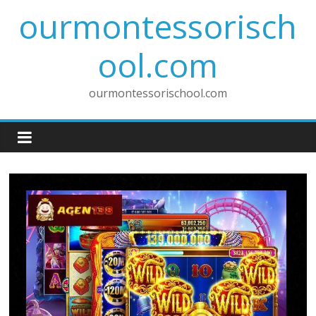
S
ourmontessorisch
k
i
ool.com
p
t
ourmontessorischool.com
o
c
o
n
t
e
n
t