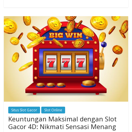
Situs Slot Gacor
Slot Online
Keuntungan Maksimal dengan Slot
Gacor 4D: Nikmati Sensasi Menang