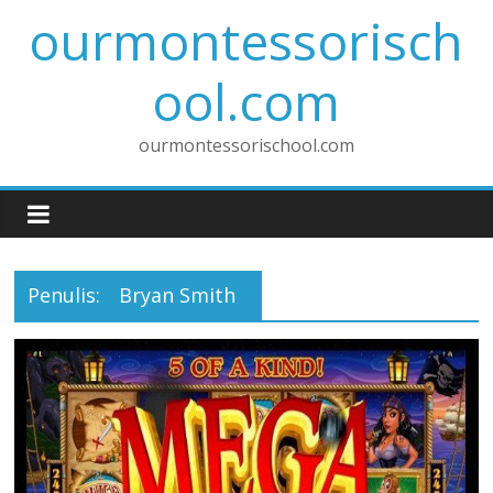
S
ourmontessorisch
k
i
ool.com
p
t
ourmontessorischool.com
o
c
o
n
t
e
Penulis:
Bryan Smith
n
t