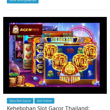
Situs Slot Gacor
Slot Online
Kehebohan Slot Gacor Thailand: