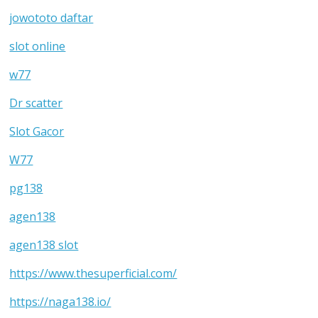
jowototo daftar
slot online
w77
Dr scatter
Slot Gacor
W77
pg138
agen138
agen138 slot
https://www.thesuperficial.com/
https://naga138.io/