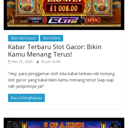
Situs Slot Gacor
Slot Online
Kabar Terbaru Slot Gacor: Bikin
Kamu Menang Terus!
Mei 25, 2026
Bryan Smith
“Hey, para penggemar slot! Ada kabar terbaru nih tentang
slot gacor yang bakal bikin kamu menang terus! Siap-siap
raih jackpotnya ya!”
Baca Selengkapnya