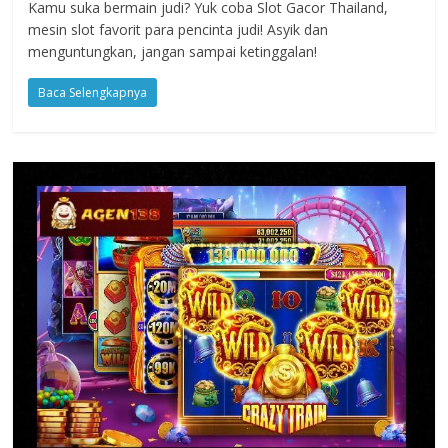
Kamu suka bermain judi? Yuk coba Slot Gacor Thailand,
mesin slot favorit para pencinta judi! Asyik dan
menguntungkan, jangan sampai ketinggalan!
Baca Selengkapnya