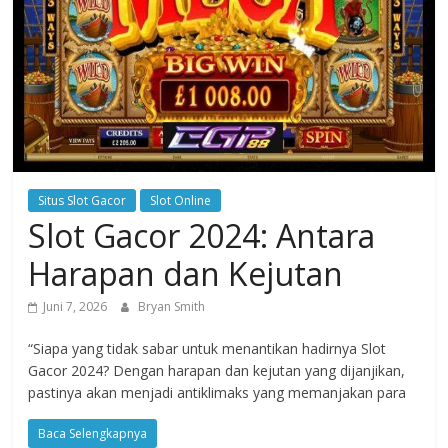
Situs Slot Gacor
Slot Online
Slot Gacor 2024: Antara
Harapan dan Kejutan
Juni 7, 2026
Bryan Smith
“Siapa yang tidak sabar untuk menantikan hadirnya Slot
Gacor 2024? Dengan harapan dan kejutan yang dijanjikan,
pastinya akan menjadi antiklimaks yang memanjakan para
Baca Selengkapnya