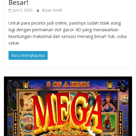
Besar!
Juni 5, 2026
Bryan Smith
Untuk para pecinta judi online, pastinya sudah tidak asing
lagi dengan permainan slot gacor 4D yang menawarkan
keuntungan maksimal dan sensasi menang besar! Yuk, coba
sekar
Baca Selengkapnya