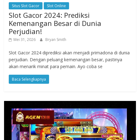
Situs Slot Gacor
Slot Online
Slot Gacor 2024: Prediksi
Kemenangan Besar di Dunia
Perjudian!
Mei 31, 2026
Bryan Smith
Slot Gacor 2024 diprediksi akan menjadi primadona di dunia
perjudian. Dengan peluang kemenangan besar, pastinya
akan menarik minat para pemain. Ayo coba se
Baca Selengkapnya