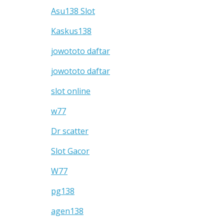
Asu138 Slot
Kaskus138
jowototo daftar
jowototo daftar
slot online
w77
Dr scatter
Slot Gacor
W77
pg138
agen138