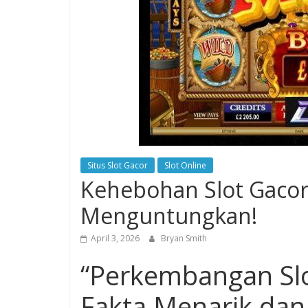
Situs Slot Gacor
Slot Online
Kehebohan Slot Gacor
Menguntungkan!
April 3, 2026
Bryan Smith
“Perkembangan Slo
Fakta Menarik dan