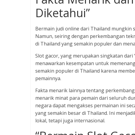
Diketahui”
Bermain judi online dari Thailand mungkin 
Namun, seiring dengan perkembangan tekno
di Thailand yang semakin populer dan menari
Slot gacor, yang merupakan singkatan dari 
menawarkan kesempatan untuk memenangkan
semakin populer di Thailand karena membe
pemainnya.
Fakta menarik lainnya tentang perkembanga
menarik minat para pemain dari seluruh du
negara dapat mengakses permainan ini sec
yang semakin besar di Thailand. Ini menjad
lokal, tetapi juga internasional.