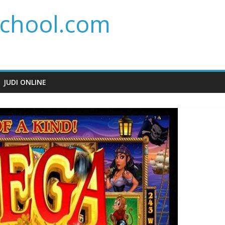
chool.com
JUDI ONLINE