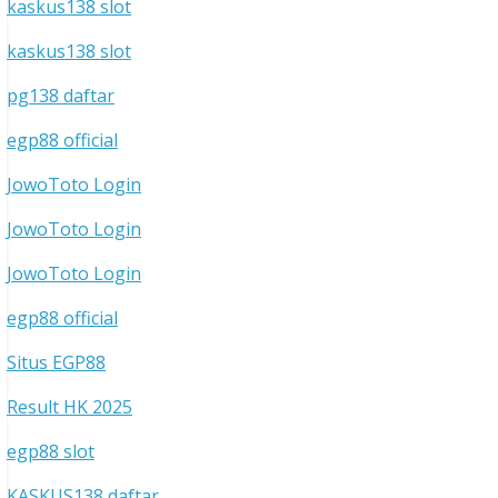
kaskus138 slot
kaskus138 slot
pg138 daftar
egp88 official
JowoToto Login
JowoToto Login
JowoToto Login
egp88 official
Situs EGP88
Result HK 2025
egp88 slot
KASKUS138 daftar