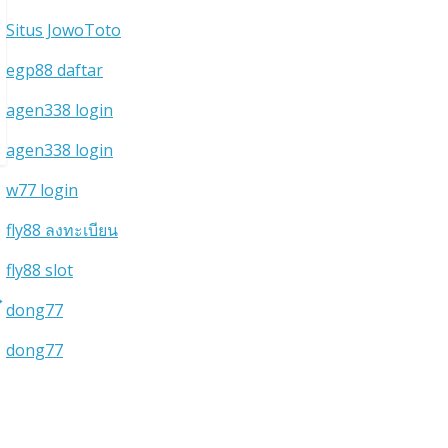
Situs JowoToto
egp88 daftar
agen338 login
agen338 login
w77 login
fly88 ลงทะเบียน
fly88 slot
→
dong77
dong77